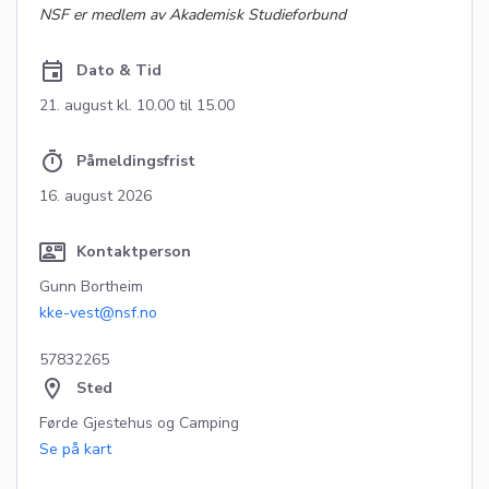
NSF er medlem av Akademisk Studieforbund
event
Dato & Tid
21. august
kl. 10.00
til 15.00
timer
Påmeldingsfrist
16. august 2026
contact_mail
Kontaktperson
Gunn Bortheim
kke-vest@nsf.no
57832265
location_on
Sted
Førde Gjestehus og Camping
Se på kart