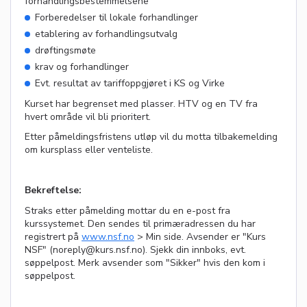
forhandlingsbestemmelsene
Forberedelser til lokale forhandlinger
etablering av forhandlingsutvalg
drøftingsmøte
krav og forhandlinger
Evt. resultat av tariffoppgjøret i KS og Virke
Kurset har begrenset med plasser. HTV og en TV fra
hvert område vil bli prioritert.
Etter påmeldingsfristens utløp vil du motta tilbakemelding
om kursplass eller venteliste.
Bekreftelse:
Straks etter påmelding mottar du en e-post fra
kurssystemet. Den sendes til primæradressen du har
registrert på
www.nsf.no
> Min side. Avsender er "Kurs
NSF" (noreply@kurs.nsf.no). Sjekk din innboks, evt.
søppelpost. Merk avsender som "Sikker" hvis den kom i
søppelpost.