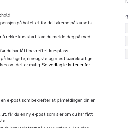
N
pphold
atta
lpensjon
på hotellet
for deltakerne på kursets
for å rekke kursstart, kan du melde deg på med
 før du har fått bekreftet kursplass.
 på hurtigste, rimeligste og mest bærekraftige
kes om det er mulig.
Se vedlagte kriterier for
s en e-post som bekrefter at påmeldingen din er
 ut, får du en ny e‑post som sier om du har fått
ste.