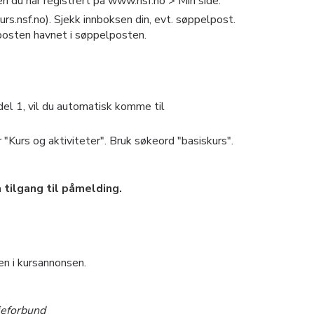
 du har registrert på www.nsf.no > Min side.
s.nsf.no). Sjekk innboksen din, evt. søppelpost.
posten havnet i søppelposten.
 del 1, vil du automatisk komme til
"Kurs og aktiviteter". Bruk søkeord "basiskurs".
 tilgang til påmelding.
en i kursannonsen.
eforbund