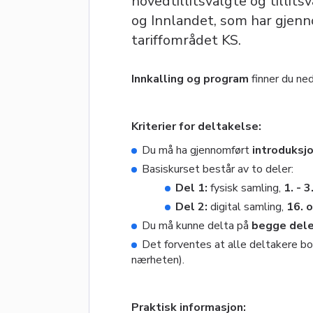
hovedtillitsvalgte og tillit
og Innlandet, som har gjenn
tariffområdet KS.
Innkalling og program
finner du ne
Kriterier for deltakelse:
Du må ha gjennomført
introduksj
Basiskurset består av
to deler:
Del 1:
fysisk samling,
1. - 
Del 2:
digital samling,
16. 
Du må kunne delta på
begge dele
Det forventes at alle deltakere bo
nærheten).
Praktisk informasjon: