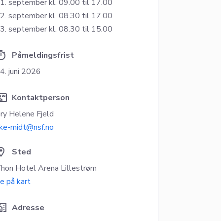
1. september
kl. 09.00
til 17.00
2. september
kl. 08.30
til 17.00
3. september
kl. 08.30
til 15.00
mer
Påmeldingsfrist
4. juni 2026
ct_mail
Kontaktperson
ry Helene Fjeld
ke-midt@nsf.no
tion_on
Sted
hon Hotel Arena Lillestrøm
e på kart
e_work
Adresse