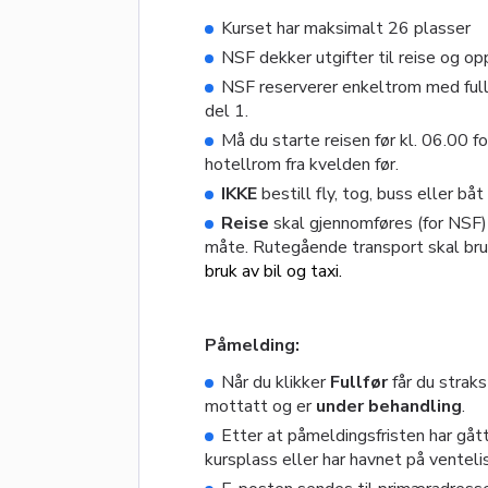
Kurset har maksimalt 26 plasser
NSF dekker utgifter til reise og o
NSF reserverer enkeltrom med ful
del 1.
Må du starte reisen før kl. 06.00 
hotellrom fra kvelden før.
IKKE
bestill fly, tog, buss eller båt
Reise
skal gjennomføres (for NSF)
måte. Rutegående transport skal bru
bruk av bil og taxi.
Påmelding:
Når du klikker
Fullfør
får du strak
mottatt og er
under behandling
.
Etter at påmeldingsfristen har gått
kursplass eller har havnet på venteli