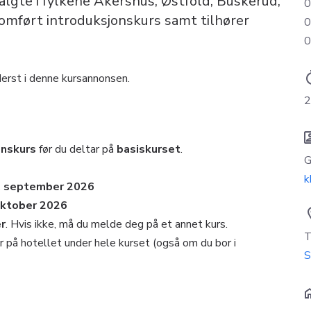
svalgte i fylkene Akershus, Østfold, Buskerud,
0
omført introduksjonskurs samt tilhører
0
0
ti
derst i denne kursannonsen.
2
conta
onskurs
før du deltar på
basiskurset
.
G
k
3. september 2026
oktober 2026
loca
r
. Hvis ikke, må du melde deg på et annet kurs.
T
r på hotellet under hele kurset (også om du bor i
S
hom