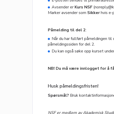
E-posten sendes til primæradressen
Avsender er
Kurs NSF
(noreply@kur
Marker avsender som
Sikker
hvis e-
Påmelding til del 2
:
Når du har fullført påmeldingen til
påmeldingssiden for del 2.
Du kan også søke opp kurset under 
NB! Du må være innlogget for å få
Husk påmeldingsfristen!
Spørsmål?
Bruk kontaktinformasjon
NSF er medlem av Akademisk Studi