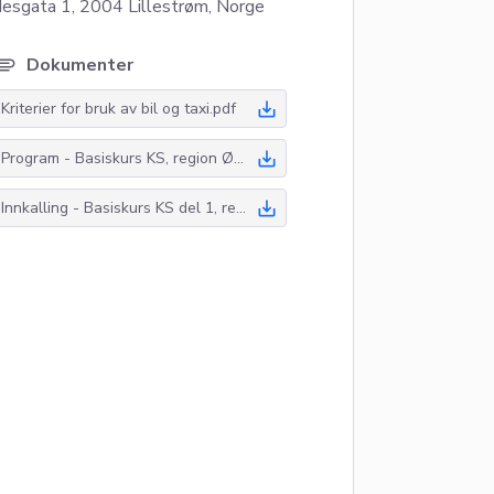
esgata 1, 2004 Lillestrøm, Norge
chment
Dokumenter
save_alt
Kriterier for bruk av bil og taxi.pdf
save_alt
Program - Basiskurs KS, region Øst, 01-03.09.2026 og 16.10.2026 .pdf
save_alt
Innkalling - Basiskurs KS del 1, region Øst, 01-03.09 +16.10.2026.pdf