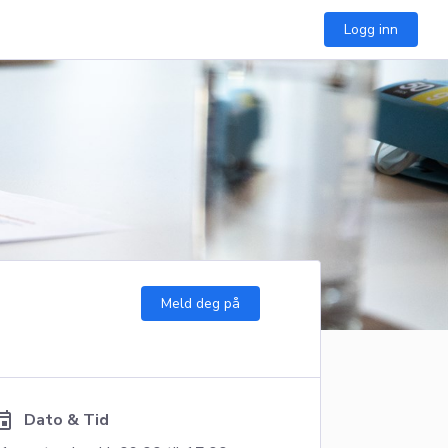
Logg inn
Meld deg på
ent
Dato & Tid